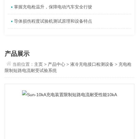
掌握充电枪温升，保障电动汽车安全行驶
导体损伤程度试验机测试原理和设备特点
产品展示
当前位置：
主页
>
产品中心
>
液冷充电接口检测设备
>
充电枪
限制短路电流耐受试验系统