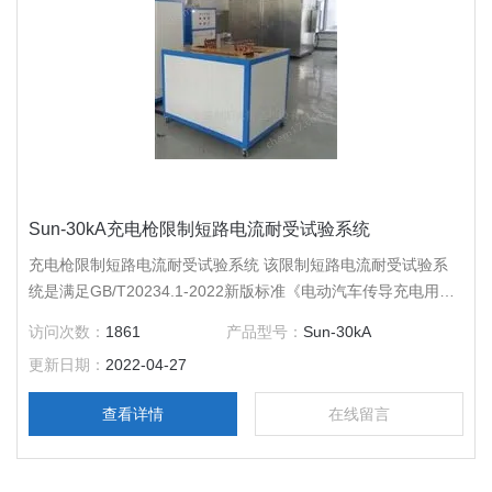
Sun-30kA充电枪限制短路电流耐受试验系统
充电枪限制短路电流耐受试验系统 该限制短路电流耐受试验系
统是满足GB/T20234.1-2022新版标准《电动汽车传导充电用连
接装置 第1部分：通用要求》中7.11章节 限制短路电流耐受试
访问次数：
1861
产品型号：
Sun-30kA
验。 按GB/T 11918.1—2014中第29章规定的方法进行试验。试
更新日期：
2022-04-27
验电压可不使用试样的额定电压。电缆组件的限制短路电流耐受
试验参照充电接口进行。
查看详情
在线留言