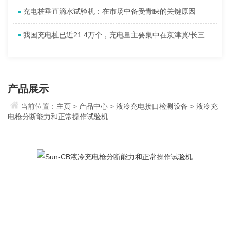
充电桩垂直滴水试验机：在市场中备受青睐的关键原因
我国充电桩已近21.4万个，充电量主要集中在京津冀/长三角/珠三角区域
产品展示
当前位置：
主页
>
产品中心
>
液冷充电接口检测设备
>
液冷充
电枪分断能力和正常操作试验机