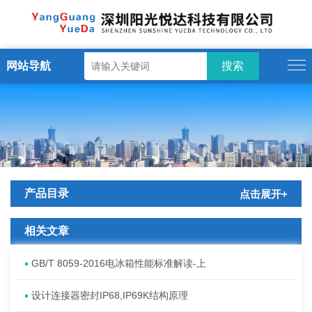
网站导航
产品目录
点击展开+
相关文章
GB/T 8059-2016电冰箱性能标准解读-上
设计连接器密封IP68,IP69K结构原理