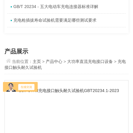
GB/T 20234 - 五大电动车充电连接器标准详解
充电枪插拔寿命试验机需要满足哪些测试要求
产品展示
当前位置：
主页
>
产品中心
>
大功率直流充电接口设备
>
充电
接口触头耐久试验机