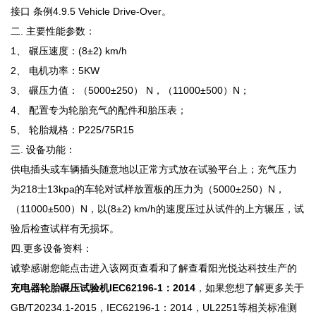
接口 条例4.9.5 Vehicle Drive-Over。
二. 主要性能参数：
1、 碾压速度：(8±2) km/h
2、 电机功率：5KW
3、 碾压力值：（5000±250） N，（11000±500）N；
4、 配置专为轮胎充气的配件和胎压表；
5、 轮胎规格：P225/75R15
三. 设备功能：
供电插头或车辆插头随意地以正常方式放在试验平台上；充气压力
为218士13kpa的车轮对试样放置板的压力为（5000±250）N，
（11000±500）N，以(8±2) km/h的速度压过从试件的上方辗压，试
验后检查试样有无损坏。
四.更多设备资料：
诚挚感谢您能点击进入该网页查看和了解查看阳光悦达科技生产的
充电器轮胎碾压试验机IEC62196-1：2014
，如果您想了解更多关于
GB/T20234.1-2015，IEC62196-1：2014，UL2251等相关标准测