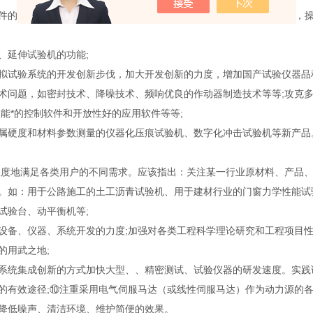
件的开发、升级、创新，使国产应用软件的结构更加合理，功能更加*，
、延伸试验机的功能;
拟试验系统的开发创新步伐，加大开发创新的力度，增加国产试验仪器品
术问题，如密封技术、降噪技术、频响优良的作动器制造技术等等;攻克多
能*的控制软件和开放性好的应用软件等等;
属硬度和材料参数测量的仪器化压痕试验机、数字化冲击试验机等新产品
大限度地满足各类用户的不同需求。应该指出：关注某一行业原材料、产品
。如：用于公路施工的土工沥青试验机、用于建材行业的门窗力学性能试
试验台、动平衡机等;
设备、仪器、系统开发的力度;加强对各类工程科学理论研究和工程项目
的用武之地;
系统集成创新的方式加快大型、、精密测试、试验仪器的研发速度。实践
的有效途径;⑩注重采用电气伺服马达（或线性伺服马达）作为动力源的
降低噪声、清洁环境、维护简便的效果。