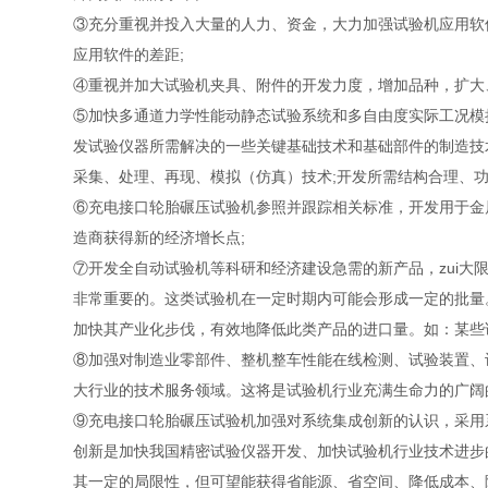
③充分重视并投入大量的人力、资金，大力加强试验机应用软
应用软件的差距;
④重视并加大试验机夹具、附件的开发力度，增加品种，扩大
⑤加快多通道力学性能动静态试验系统和多自由度实际工况模
发试验仪器所需解决的一些关键基础技术和基础部件的制造技
采集、处理、再现、模拟（仿真）技术;开发所需结构合理、功
⑥充电接口轮胎碾压试验机参照并跟踪相关标准，开发用于金
造商获得新的经济增长点;
⑦开发全自动试验机等科研和经济建设急需的新产品，zui
非常重要的。这类试验机在一定时期内可能会形成一定的批量
加快其产业化步伐，有效地降低此类产品的进口量。如：某些
⑧加强对制造业零部件、整机整车性能在线检测、试验装置、
大行业的技术服务领域。这将是试验机行业充满生命力的广阔
⑨充电接口轮胎碾压试验机加强对系统集成创新的认识，采用
创新是加快我国精密试验仪器开发、加快试验机行业技术进步
其一定的局限性，但可望能获得省能源、省空间、降低成本、